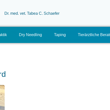
ktik
Dry Needling
Taping
Tierärztliche Bera
rd