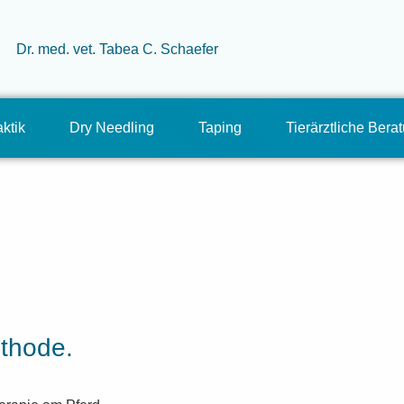
ktik
Dry Needling
Taping
Tierärztliche Bera
thode.