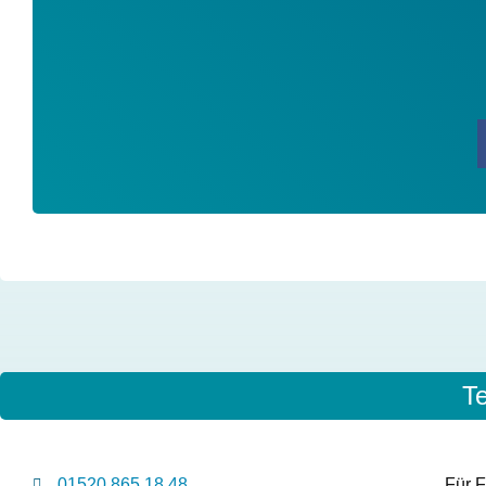
T
01520 865 18 48
Für F