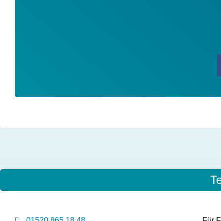
T
01520 865 18 48
Für F