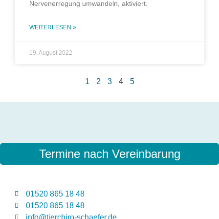
Nervenerregung umwandeln, aktiviert.
WEITERLESEN »
19. August 2022
1
2
3
4
5
Termine nach Vereinbarung
01520 865 18 48
01520 865 18 48
info@tierchiro-schaefer.de