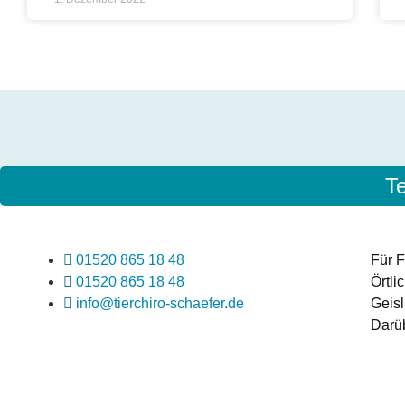
T
01520 865 18 48
Für F
01520 865 18 48
Örtli
info@tierchiro-schaefer.de
Geisl
Darüb