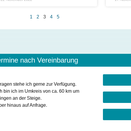
1
2
3
4
5
ermine nach Vereinbarung
ragen stehe ich gerne zur Verfügung.
ch bin ich im Umkreis von ca. 60 km um
ingen an der Steige.
er hinaus auf Anfrage.