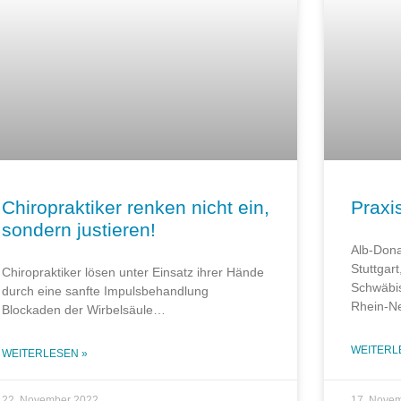
Chiropraktiker renken nicht ein,
Praxi
sondern justieren!
Alb-Dona
Stuttgar
Chiropraktiker lösen unter Einsatz ihrer Hände
Schwäbis
durch eine sanfte Impulsbehandlung
Rhein-Ne
Blockaden der Wirbelsäule…
WEITERL
WEITERLESEN »
22. November 2022
17. Nove